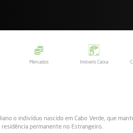
Mercados
Imóveis Caixa
C
iano o indivíduo nascido em Cabo Verde, que mant
r residência permanente no Estrangeiro.