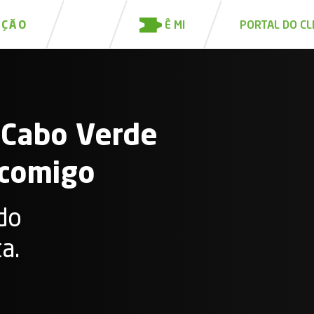
Ê MI
IÇÃO
PORTAL DO CL
, Cabo Verde
 comigo
do
a.