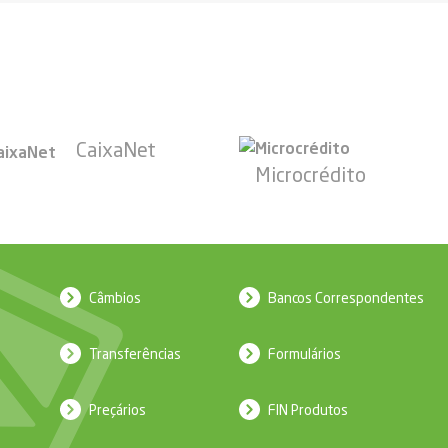
CaixaNet
Microcrédito
Câmbios
Bancos Correspondentes
Transferências
Formulários
Preçários
FIN Produtos