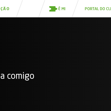
Ê MI
IÇÃO
PORTAL DO CL
na comigo