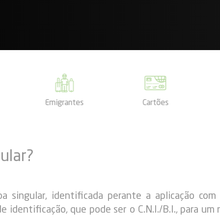
Emigrantes
Cartões
ular?
oa singular, identificada perante a aplicação co
dentificação, que pode ser o C.N.I./B.I., para um 