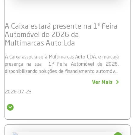
A Caixa estará presente na 1ª Feira
Automóvel de 2026 da
Multimarcas Auto Lda
A Caixa associa-se à Multimarcas Auto LDA, e marcará
presença na sua 1.ª Feira Automóvel de 2026,
disponibilizando soluções de financiamento automóvel
com taxas bastante competitivas, tanto para viaturas
Ver Mais
elétricas como para viaturas convencionais.
A Feira decorrerá de
23 a 26 de julho
, no
Largo da
2026-07-23
Kebra Kanel
a.
Visite o nosso stand, das
14h00 às 21h00
, e conheça
as condições especiais de financiamento preparadas
para si.
Realize o sonho de adquirir o seu carro novo com