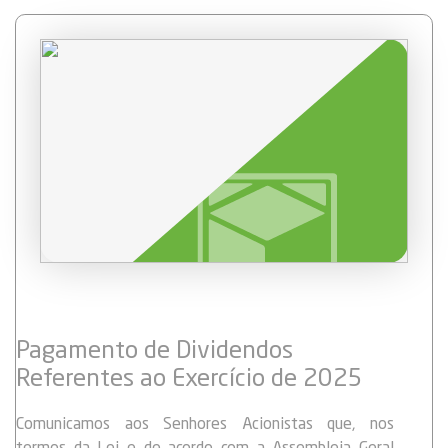
08 de agosto: das 10h00 às 21h00.
Venha conhecer as condições especiais de
financiamento que preparámos para si e descubra como
podemos ajudá-lo a adquirir a viatura dos seus sonhos.
Realize o sonho de adquirir o seu carro novo com a
Caixa!
Pagamento de Dividendos
Referentes ao Exercício de 2025
Comunicamos aos Senhores Acionistas que, nos
termos da Lei e de acordo com a Assembleia Geral