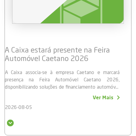
A Caixa estará presente na Feira
Automóvel Caetano 2026
A Caixa associa-se à empresa Caetano e marcará
presença na Feira Automóvel Caetano 2026,
disponibilizando soluções de financiamento automóvel
com taxas bastante competitivas, tanto para viaturas
A feira decorrerá de 05 a 08 de agosto, no Largo da
Ver Mais
convencionais como para viaturas elétricas.
Kebra Kanela.
2026-08-05
Visite o nosso stand nos seguintes horários:
05 de agosto: das 16h00 às 21h00;
06 e 07 de agosto: das 14h00 às 21h00;