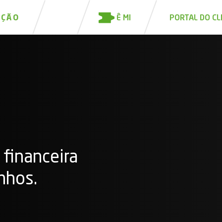
Ê MI
IÇÃO
PORTAL DO CL
 financeira
nhos.