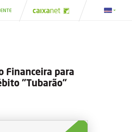
IENTE
 Financeira para
ébito "Tubarão"