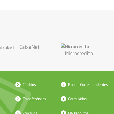
CaixaNet
Microcrédito
Câmbios
Bancos Correspondentes
Transferências
Formulários
Preçários
FIN Produtos