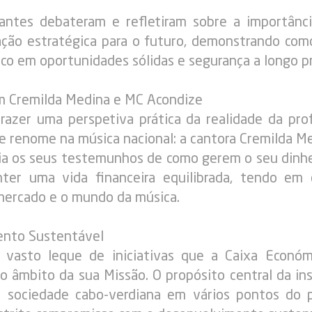
antes debateram e refletiram sobre a importânc
ação estratégica para o futuro, demonstrando como
ico em oportunidades sólidas e segurança a longo p
om Cremilda Medina e MC Acondize
razer uma perspetiva prática da realidade da pro
e renome na música nacional: a cantora Cremilda Me
ia os seus testemunhos de como gerem o seu dinhei
er uma vida financeira equilibrada, tendo em c
 mercado e o mundo da música.
nto Sustentável
 vasto leque de iniciativas que a Caixa Econó
 âmbito da sua Missão. O propósito central da inst
da sociedade cabo-verdiana em vários pontos do p